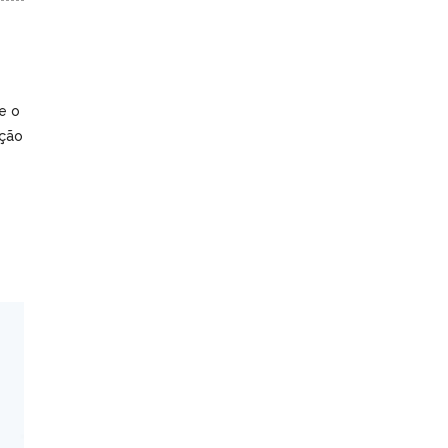
e o
nção