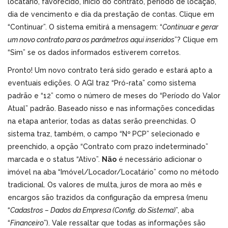
locatário, favorecido, início do contrato, período de locação,
dia de vencimento e dia da prestação de contas. Clique em
“Continuar”. O sistema emitirá a mensagem: “
Continuar e gerar
um novo contrato para os parâmetros aqui inseridos
”? Clique em
“Sim” se os dados informados estiverem corretos.
Pronto! Um novo contrato terá sido gerado e estará apto a
eventuais edições. O AGI traz “Pró-rata” como sistema
padrão e “12” como o número de meses do “Período do Valor
Atual” padrão. Baseado nisso e nas informações concedidas
na etapa anterior, todas as datas serão preenchidas. O
sistema traz, também, o campo “Nº PCP” selecionado e
preenchido, a opção “Contrato com prazo indeterminado”
marcada e o status “Ativo”.
Não
é necessário adicionar o
imóvel na aba “Imóvel/Locador/Locatário” como no método
tradicional. Os valores de multa, juros de mora ao mês e
encargos são trazidos da configuração da empresa (menu
“
Cadastros – Dados da Empresa (Config. do Sistema)
”, aba
“
Financeiro
”). Vale ressaltar que todas as informações são